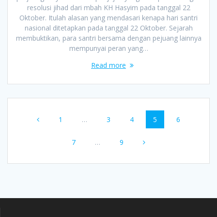
resolusi jihad dari mbah KH Hasyim pada tanggal 22
Oktober. Itulah alasan yang mendasari kenapa hari santri
nasional ditetapkan pada tanggal 22 Oktober. Sejarah
membuktikan, para santri bersama dengan pejuang lainnya
mempunyai peran yang…
Read more
Posts
Page
Page
Page
Page
Page
1
…
3
4
5
6
navigation
Page
Page
7
…
9