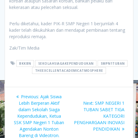
korban ataupun sasaran korban, bahkan pelaku dari
kekerasan atau pelecehan seksual.
Perlu diketahui, kader PIK-R SMP Negeri 1 berjumlah 4
kader telah dikukuhkan dan mendapat pembinaan tentang
reproduksi remaja.
Zak/Tim Media
BKKBN
SEKOLAHSIAGAKEPENDUDUKAN
SMPN1TUBAN
THEEXCELLENTACADEMICATMOSPHERE
Navigasi
Previous
Previous:
Ajak Siswa
pos
post:
Next
Lebih Berperan Aktif
Next:
SMP NEGERI 1
post:
dalam Sekolah Siaga
TUBAN SABET TIGA
Kependudukan, Ketua
KATEGORI
SSK SMP Negeri 1 Tuban
PENGHARGAAN INOVASI
Agendakan Nonton
PENDIDIKAN
Bareng di Videotron.