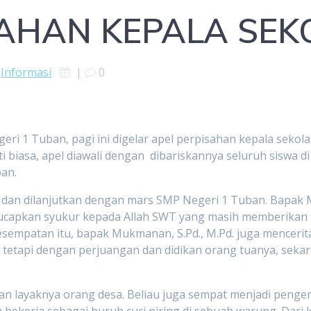
SAHAN KEPALA SE
Informasi
|
0
eri 1 Tuban, pagi ini digelar apel perpisahan kepala seko
 biasa, apel diawali dengan dibariskannya seluruh siswa di
an.
a dan dilanjutkan dengan mars SMP Negeri 1 Tuban. Bapak
ucapkan syukur kepada Allah SWT yang masih memberikan 
sempatan itu, bapak Mukmanan, S.Pd., M.Pd. juga menceritak
, tetapi dengan perjuangan dan didikan orang tuanya, seka
upan layaknya orang desa. Beliau juga sempat menjadi pen
kerja sebagai buruh cuci piring di sebuah warung. Dari kis