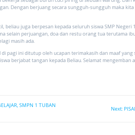
angan. Dengan berjuang secara sungguh-sungguh maka kita
ecil, beliau juga berpesan kepada seluruh siswa SMP Neger
na selain perjuangan, doa dan restu orang tua terutama ibu
lagi masih ada.
di pagi ini ditutup oleh ucapan terimakasih dan maaf yan
 siswa berjabat tangan kepada Beliau. Selamat mengemba
ELAJAR, SMPN 1 TUBAN
Next
Next:
PISA
post: