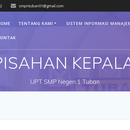
22
smpntuban01@gmail.com
HOME
TENTANG KAMI
SISTEM INFORMASI MANAJE
KONTAK
PISAHAN KEPAL
UPT SMP Negeri 1 Tuban