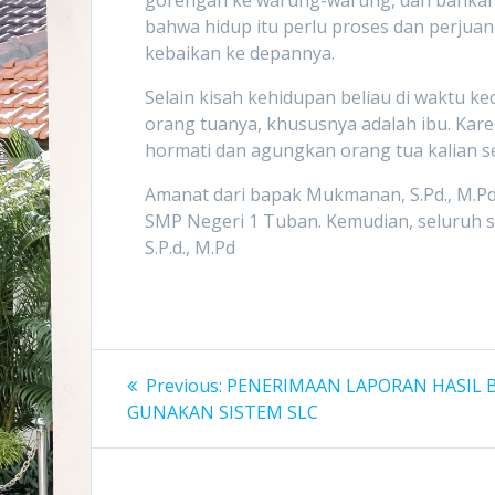
bahwa hidup itu perlu proses dan perju
kebaikan ke depannya.
Selain kisah kehidupan beliau di waktu k
orang tuanya, khususnya adalah ibu. Kare
hormati dan agungkan orang tua kalian se
Amanat dari bapak Mukmanan, S.Pd., M.Pd 
SMP Negeri 1 Tuban. Kemudian, seluruh
S.P.d., M.Pd
Navigasi
Previous
Previous:
PENERIMAAN LAPORAN HASIL B
post:
pos
GUNAKAN SISTEM SLC